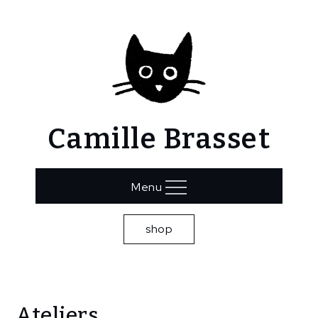
Skip
to
content
Camille Brasset
Menu
shop
Home
Ateliers