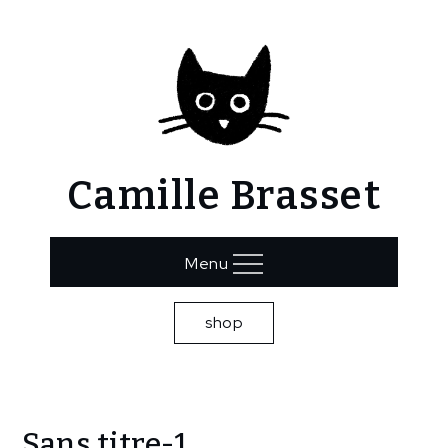
Skip
to
content
Camille Brasset
Menu
shop
Home
Sans titre-1